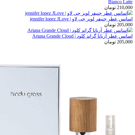
Bianco Latte
210,000
تومان
اسانس عطر جنیفر لوپز جی لاو | jennifer lopez JLove
205,000
تومان
اسانس عطر آریانا گراند کلود | Ariana Grande Cloud
205,000
تومان