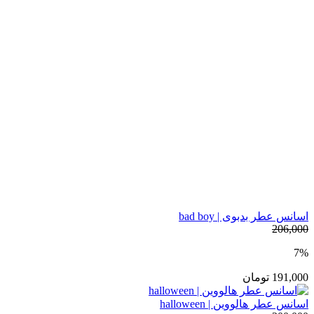
اسانس عطر بدبوی | bad boy
206,000
7%
191,000
تومان
اسانس عطر هالووین | halloween