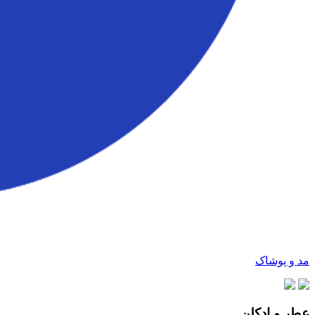
مد و پوشاک
عطر و ادکلن