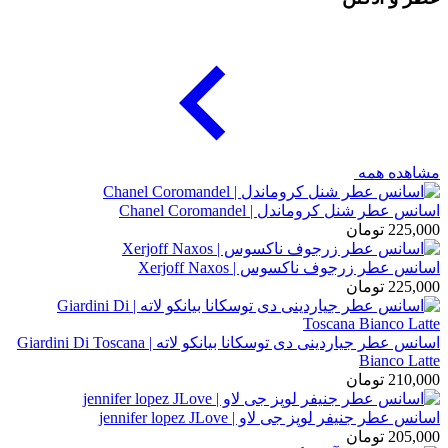
مشاهده همه
اسانس عطر شنل کروماندل | Chanel Coromandel
225,000
تومان
اسانس عطر زرجوف ناکسوس | Xerjoff Naxos
225,000
تومان
اسانس عطر جیاردینی دی توسکانا بیانکو لاته | Giardini Di Toscana
Bianco Latte
210,000
تومان
اسانس عطر جنیفر لوپز جی لاو | jennifer lopez JLove
205,000
تومان