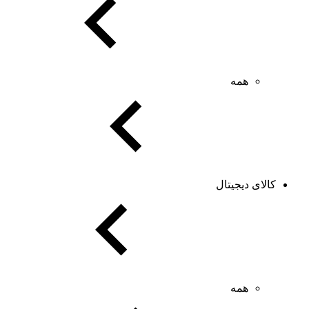
همه
کالای دیجیتال
همه