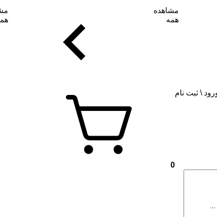
مشاهده
مش
همه
هم
رود \ ثبت نام
0