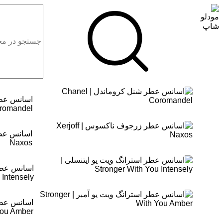
desktop header search
romandel
Naxos
اسانس عطر 
 Intensely
You Amber