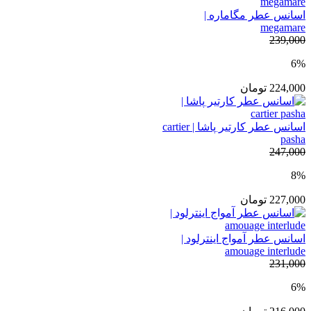
اسانس عطر مگاماره |
megamare
239,000
6%
224,000
تومان
اسانس عطر کارتیر پاشا | cartier
pasha
247,000
8%
227,000
تومان
اسانس عطر آمواج اینترلود |
amouage interlude
231,000
6%