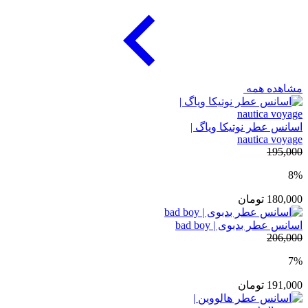
مشاهده همه
اسانس عطر نوتیکا ویاگ |
nautica voyage
195,000
8%
180,000
تومان
اسانس عطر بدبوی | bad boy
206,000
7%
191,000
تومان