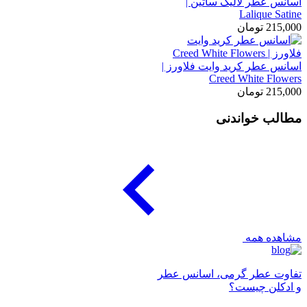
اسانس عطر لالیک ساتین |
Lalique Satine
215,000
تومان
اسانس عطر کرید وایت فلاورز |
Creed White Flowers
215,000
تومان
مطالب خواندنی
مشاهده همه
تفاوت عطر گرمی، اسانس عطر
و ادکلن چیست؟