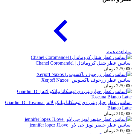
مشاهده همه
اسانس عطر شنل کروماندل | Chanel Coromandel
225,000
تومان
اسانس عطر زرجوف ناکسوس | Xerjoff Naxos
225,000
تومان
اسانس عطر جیاردینی دی توسکانا بیانکو لاته | Giardini Di Toscana
Bianco Latte
210,000
تومان
اسانس عطر جنیفر لوپز جی لاو | jennifer lopez JLove
205,000
تومان