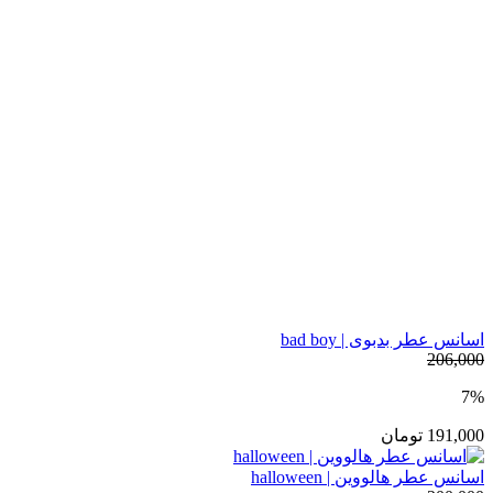
اسانس عطر بدبوی | bad boy
206,000
7%
191,000
تومان
اسانس عطر هالووین | halloween