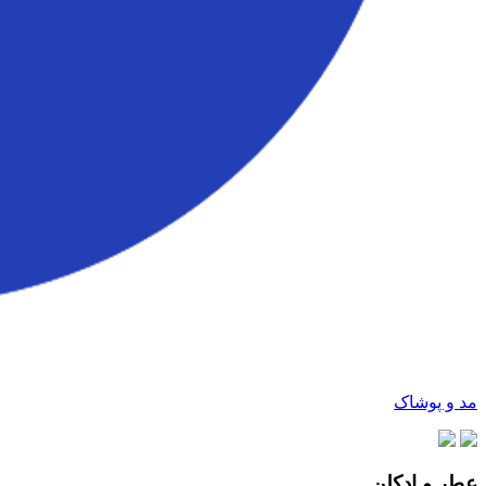
مد و پوشاک
عطر و ادکلن