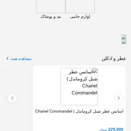
لوازم جانبی
مد و پوشاک
مشاهده همه
اسانس عطر شنل کروماندل | Chanel Coromandel
اس
00
225,000
تومان